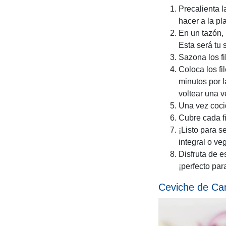
Precalienta l
hacer a la pl
En un tazón, 
Esta será tu 
Sazona los fi
Coloca los fi
minutos por l
voltear una v
Una vez cocid
Cubre cada f
¡Listo para s
integral o veg
Disfruta de e
¡perfecto par
Ceviche de C