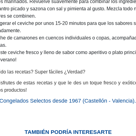
s marinados. Revuelve suavemente para combinar los ingredie
antro picado y sazona con sal y pimienta al gusto. Mezcla tod
res se combinen.
igerar el ceviche por unos 15-20 minutos para que los sabores s
adamente.
iche de camarones en cuencos individuales o copas, acompañado
as.
este ceviche fresco y lleno de sabor como aperitivo o plato princ
 verano!
do las recetas? Super fáciles ¿Verdad?
frutes de estas recetas y que le des un toque fresco y exóti
s productos!
Congelados Selectos desde 1967 (Castellón - Valencia).
TAMBIÉN PODRÍA INTERESARTE