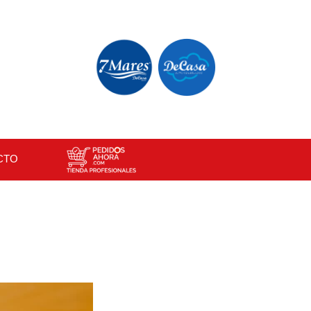
×
CTO