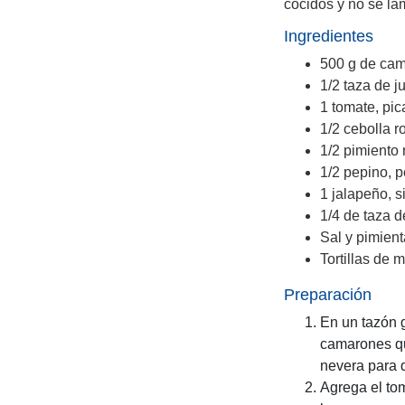
cocidos y no se l
Ingredientes
500 g de cam
1/2 taza de j
1 tomate, pi
1/2 cebolla r
1/2 pimiento
1/2 pepino, 
1 jalapeño, s
1/4 de taza d
Sal y pimient
Tortillas de 
Preparación
En un tazón 
camarones qu
nevera para 
Agrega el tom