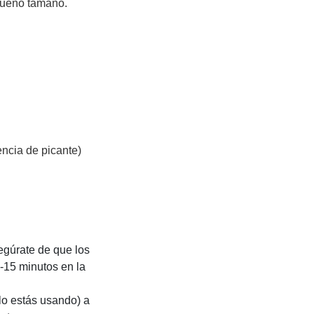
queño tamaño.
encia de picante)
egúrate de que los
-15 minutos en la
 lo estás usando) a