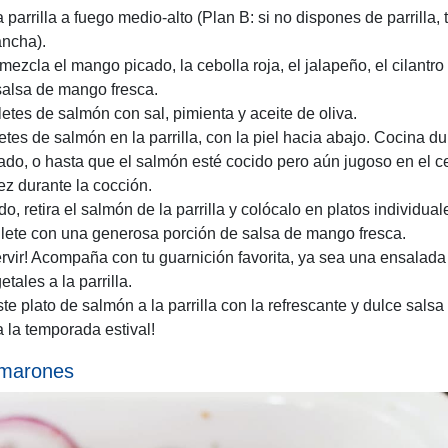
a parrilla a fuego medio-alto (Plan B: si no dispones de parrilla
ancha).
mezcla el mango picado, la cebolla roja, el jalapeño, el cilantro 
salsa de mango fresca.
letes de salmón con sal, pimienta y aceite de oliva.
letes de salmón en la parrilla, con la piel hacia abajo. Cocina d
ado, o hasta que el salmón esté cocido pero aún jugoso en el c
ez durante la cocción.
o, retira el salmón de la parrilla y colócalo en platos individual
ilete con una generosa porción de salsa de mango fresca.
ervir! Acompaña con tu guarnición favorita, ya sea una ensalada 
etales a la parrilla.
ste plato de salmón a la parrilla con la refrescante y dulce sals
a la temporada estival!
amarones