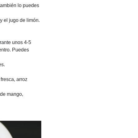
, también lo puedes
y el jugo de limón.
urante unos 4-5
entro. Puedes
es.
fresca, arroz
a de mango,