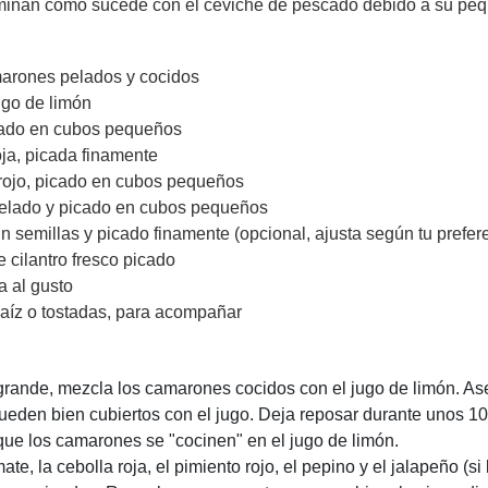
aminan como sucede con el ceviche de pescado debido a su pe
arones pelados y cocidos
ugo de limón
cado en cubos pequeños
oja, picada finamente
 rojo, picado en cubos pequeños
pelado y picado en cubos pequeños
in semillas y picado finamente (opcional, ajusta según tu prefer
e cilantro fresco picado
a al gusto
maíz o tostadas, para acompañar
grande, mezcla los camarones cocidos con el jugo de limón. As
eden bien cubiertos con el jugo. Deja reposar durante unos 10
que los camarones se "cocinen" en el jugo de limón.
ate, la cebolla roja, el pimiento rojo, el pepino y el jalapeño (si