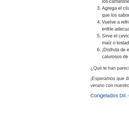
los camarone
Agrega el cil
que los sabo
Vuelve a refr
enfríe adecu
Sirve el cev
maíz o tostad
¡Disfruta de 
calurosos de
¿Qué te han pareci
¡Esperamos que dis
verano con nuestro
Congelados Dil. 