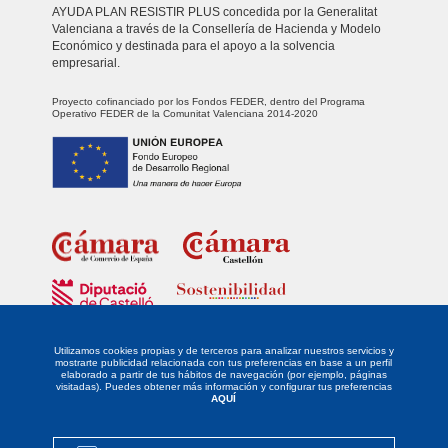
AYUDA PLAN RESISTIR PLUS concedida por la Generalitat
Valenciana a través de la Consellería de Hacienda y Modelo
Económico y destinada para el apoyo a la solvencia
empresarial.
Proyecto cofinanciado por los Fondos FEDER, dentro del Programa
Operativo FEDER de la Comunitat Valenciana 2014-2020
Fondo Europeo de Desarrollo Regional
Unidos para promover el desarrollo tecnológico, la innovación y una
investigación de calidad.
Utilizamos cookies propias y de terceros para analizar nuestros servicios y
mostrarte publicidad relacionada con tus preferencias en base a un perfil
elaborado a partir de tus hábitos de navegación (por ejemplo, páginas
La empresa DISTRIBUIDORA LEVANTINA DE ALIMENTACIÓN SL ha sido
visitadas). Puedes obtener más información y configurar tus preferencias
beneficiaria del Fondo Europeo de Desarrollo Regional cuyo objetivo es
AQUÍ
potenciar la investigación, el desarrollo tecnológico y la innovación, y
gracias al que ha implantado un proyecto de Responsabilidad Social
Empresarial mediante la definición y desarrollo de un PLAN DE
IGUALDAD, para apoyar la creación y consolidación de empresas