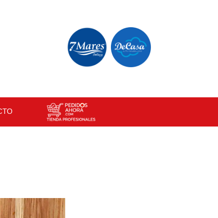
×
CTO