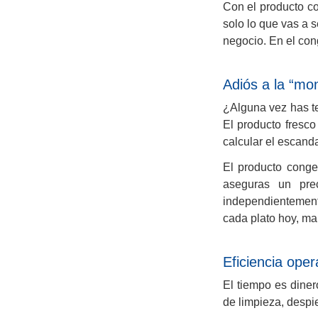
Con el producto c
solo lo que vas a 
negocio. En el co
Adiós a la “mo
¿Alguna vez has t
El producto fresco
calcular el escanda
El producto conge
aseguras un prec
independientement
cada plato hoy, ma
Eficiencia ope
El tiempo es diner
de limpieza, despi