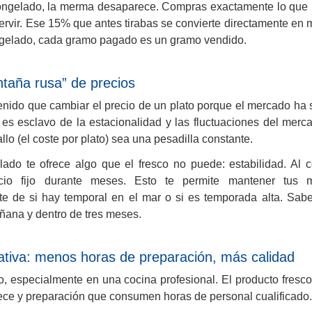
ongelado, la merma desaparece. Compras exactamente lo que ne
servir. Ese 15% que antes tirabas se convierte directamente en 
ngelado, cada gramo pagado es un gramo vendido.
ntaña rusa” de precios
enido que cambiar el precio de un plato porque el mercado ha 
 es esclavo de la estacionalidad y las fluctuaciones del mer
llo (el coste por plato) sea una pesadilla constante.
lado te ofrece algo que el fresco no puede: estabilidad. Al 
io fijo durante meses. Esto te permite mantener tus m
e de si hay temporal en el mar o si es temporada alta. Sabe
ñana y dentro de tres meses.
rativa: menos horas de preparación, más calidad
o, especialmente en una cocina profesional. El producto fresc
ece y preparación que consumen horas de personal cualificado.