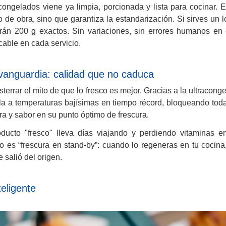
ongelados viene ya limpia, porcionada y lista para cocinar. E
 de obra, sino que garantiza la estandarización. Si sirves un
rán 200 g exactos. Sin variaciones, sin errores humanos en 
able en cada servicio.
vanguardia: calidad que no caduca
errar el mito de que lo fresco es mejor. Gracias a la ultracongel
la a temperaturas bajísimas en tiempo récord, bloqueando tod
ura y sabor en su punto óptimo de frescura.
ucto "fresco" lleva días viajando y perdiendo vitaminas e
o es “frescura en stand-by”: cuando lo regeneras en tu cocina
e salió del origen.
teligente