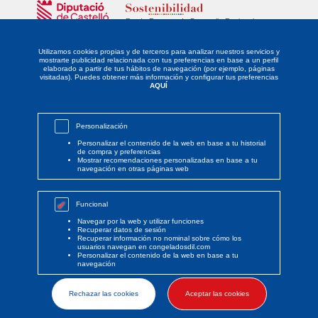
Fondo Europeo de Desarrollo Regional
Unidos para promover el desarrollo tecnológico, la innovación y una
investigación de calidad.
Utilizamos cookies propias y de terceros para analizar nuestros servicios y
mostrarte publicidad relacionada con tus preferencias en base a un perfil
elaborado a partir de tus hábitos de navegación (por ejemplo, páginas
La empresa DISTRIBUIDORA LEVANTINA DE ALIMENTACIÓN SL ha sido
visitadas). Puedes obtener más información y configurar tus preferencias
beneficiaria del Fondo Europeo de Desarrollo Regional cuyo objetivo es
AQUÍ
potenciar la investigación, el desarrollo tecnológico y la innovación, y
gracias al que ha implantado un proyecto de Responsabilidad Social
Empresarial mediante la definición y desarrollo de un PLAN DE
IGUALDAD, para apoyar la creación y consolidación de empresas
Personalización
innovadoras. Esta acción ha tenido lugar durante el año 2021. Para ello
ha contado con el apoyo del PROGRAMA SOSTENIBILIDAD de la
Personalizar el contenido de la web en base a tu historial
Cámara de Comercio de Castellón y cofinanciado por la Excma.
de compra y preferencias
Diputación de Castellón.
Mostrar recomendaciones personalizadas en base a tu
navegación en otras páginas web
Funcional
Navegar por la web y utilizar funciones
Recuperar datos de sesión
Recuperar información no nominal sobre cómo los
© Copyright 2020 Congelados Dil
usuarios navegan en congeladosdil.com
Personalizar el contenido de la web en base a tu
navegación
Rechazar las cookies
Aceptar las cookies
by Boreal Open Systems - Desarrollo de proyectos tecnológicos