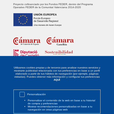
Proyecto cofinanciado por los Fondos FEDER, dentro del Programa
Operativo FEDER de la Comunitat Valenciana 2014-2020
Fondo Europeo de Desarrollo Regional
Unidos para promover el desarrollo tecnológico, la innovación y una
investigación de calidad.
Utilizamos cookies propias y de terceros para analizar nuestros servicios y
mostrarte publicidad relacionada con tus preferencias en base a un perfil
elaborado a partir de tus hábitos de navegación (por ejemplo, páginas
La empresa DISTRIBUIDORA LEVANTINA DE ALIMENTACIÓN SL ha sido
visitadas). Puedes obtener más información y configurar tus preferencias
beneficiaria del Fondo Europeo de Desarrollo Regional cuyo objetivo es
AQUÍ
potenciar la investigación, el desarrollo tecnológico y la innovación, y
gracias al que ha implantado un proyecto de Responsabilidad Social
Empresarial mediante la definición y desarrollo de un PLAN DE
IGUALDAD, para apoyar la creación y consolidación de empresas
Personalización
innovadoras. Esta acción ha tenido lugar durante el año 2021. Para ello
ha contado con el apoyo del PROGRAMA SOSTENIBILIDAD de la
Personalizar el contenido de la web en base a tu historial
Cámara de Comercio de Castellón y cofinanciado por la Excma.
de compra y preferencias
Diputación de Castellón.
Mostrar recomendaciones personalizadas en base a tu
navegación en otras páginas web