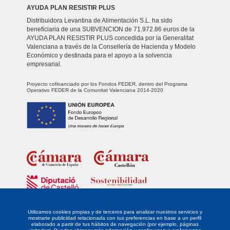
AYUDA PLAN RESISTIR PLUS
Distribuidora Levantina de Alimentación S.L. ha sido
beneficiaria de una SUBVENCION de 71.972.86 euros de la
AYUDA PLAN RESISTIR PLUS concedida por la Generalitat
Valenciana a través de la Consellería de Hacienda y Modelo
Económico y destinada para el apoyo a la solvencia
empresarial.
Proyecto cofinanciado por los Fondos FEDER, dentro del Programa
Operativo FEDER de la Comunitat Valenciana 2014-2020
Fondo Europeo de Desarrollo Regional
Unidos para promover el desarrollo tecnológico, la innovación y una
investigación de calidad.
Utilizamos cookies propias y de terceros para analizar nuestros servicios y
mostrarte publicidad relacionada con tus preferencias en base a un perfil
elaborado a partir de tus hábitos de navegación (por ejemplo, páginas
La empresa DISTRIBUIDORA LEVANTINA DE ALIMENTACIÓN SL ha sido