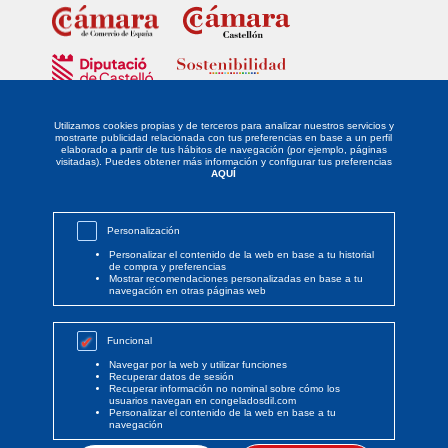
Fondo Europeo de Desarrollo Regional
Unidos para promover el desarrollo tecnológico, la innovación y una
investigación de calidad.
Utilizamos cookies propias y de terceros para analizar nuestros servicios y
mostrarte publicidad relacionada con tus preferencias en base a un perfil
elaborado a partir de tus hábitos de navegación (por ejemplo, páginas
La empresa DISTRIBUIDORA LEVANTINA DE ALIMENTACIÓN SL ha sido
visitadas). Puedes obtener más información y configurar tus preferencias
beneficiaria del Fondo Europeo de Desarrollo Regional cuyo objetivo es
AQUÍ
potenciar la investigación, el desarrollo tecnológico y la innovación, y
gracias al que ha implantado un proyecto de Responsabilidad Social
Empresarial mediante la definición y desarrollo de un PLAN DE
IGUALDAD, para apoyar la creación y consolidación de empresas
Personalización
innovadoras. Esta acción ha tenido lugar durante el año 2021. Para ello
ha contado con el apoyo del PROGRAMA SOSTENIBILIDAD de la
Personalizar el contenido de la web en base a tu historial
Cámara de Comercio de Castellón y cofinanciado por la Excma.
de compra y preferencias
Diputación de Castellón.
Mostrar recomendaciones personalizadas en base a tu
navegación en otras páginas web
Funcional
Navegar por la web y utilizar funciones
Recuperar datos de sesión
Recuperar información no nominal sobre cómo los
© Copyright 2020 Congelados Dil
usuarios navegan en congeladosdil.com
Personalizar el contenido de la web en base a tu
navegación