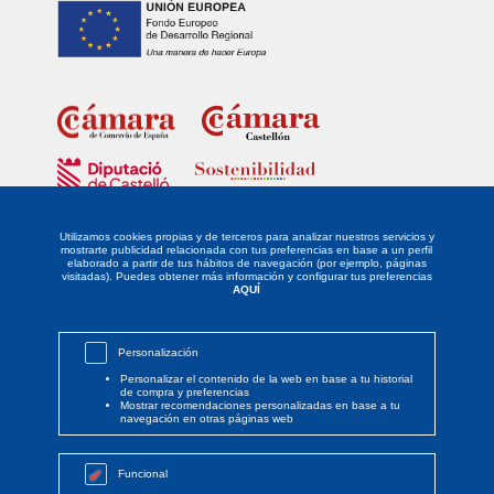
Fondo Europeo de Desarrollo Regional
Unidos para promover el desarrollo tecnológico, la innovación y una
investigación de calidad.
Utilizamos cookies propias y de terceros para analizar nuestros servicios y
mostrarte publicidad relacionada con tus preferencias en base a un perfil
elaborado a partir de tus hábitos de navegación (por ejemplo, páginas
La empresa DISTRIBUIDORA LEVANTINA DE ALIMENTACIÓN SL ha sido
visitadas). Puedes obtener más información y configurar tus preferencias
beneficiaria del Fondo Europeo de Desarrollo Regional cuyo objetivo es
AQUÍ
potenciar la investigación, el desarrollo tecnológico y la innovación, y
gracias al que ha implantado un proyecto de Responsabilidad Social
Empresarial mediante la definición y desarrollo de un PLAN DE
IGUALDAD, para apoyar la creación y consolidación de empresas
Personalización
innovadoras. Esta acción ha tenido lugar durante el año 2021. Para ello
ha contado con el apoyo del PROGRAMA SOSTENIBILIDAD de la
Personalizar el contenido de la web en base a tu historial
Cámara de Comercio de Castellón y cofinanciado por la Excma.
de compra y preferencias
Diputación de Castellón.
Mostrar recomendaciones personalizadas en base a tu
navegación en otras páginas web
Funcional