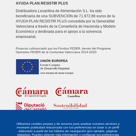
AYUDA PLAN RESISTIR PLUS
Distribuidora Levantina de Alimentación S.L. ha sido
beneficiaria de una SUBVENCION de 71.972.86 euros de la
AYUDA PLAN RESISTIR PLUS concedida por la Generalitat
Valenciana a través de la Consellería de Hacienda y Modelo
Económico y destinada para el apoyo a la solvencia
empresarial.
Proyecto cofinanciado por los Fondos FEDER, dentro del Programa
Operativo FEDER de la Comunitat Valenciana 2014-2020
Fondo Europeo de Desarrollo Regional
Unidos para promover el desarrollo tecnológico, la innovación y una
investigación de calidad.
Utilizamos cookies propias y de terceros para analizar nuestros servicios y
mostrarte publicidad relacionada con tus preferencias en base a un perfil
elaborado a partir de tus hábitos de navegación (por ejemplo, páginas
La empresa DISTRIBUIDORA LEVANTINA DE ALIMENTACIÓN SL ha sido
visitadas). Puedes obtener más información y configurar tus preferencias