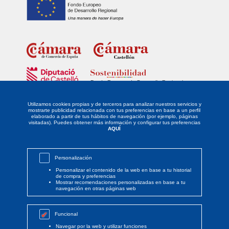
Fondo Europeo de Desarrollo Regional
Unidos para promover el desarrollo tecnológico, la innovación y una
investigación de calidad.
Utilizamos cookies propias y de terceros para analizar nuestros servicios y
mostrarte publicidad relacionada con tus preferencias en base a un perfil
elaborado a partir de tus hábitos de navegación (por ejemplo, páginas
La empresa DISTRIBUIDORA LEVANTINA DE ALIMENTACIÓN SL ha sido
visitadas). Puedes obtener más información y configurar tus preferencias
beneficiaria del Fondo Europeo de Desarrollo Regional cuyo objetivo es
AQUÍ
potenciar la investigación, el desarrollo tecnológico y la innovación, y
gracias al que ha implantado un proyecto de Responsabilidad Social
Empresarial mediante la definición y desarrollo de un PLAN DE
IGUALDAD, para apoyar la creación y consolidación de empresas
Personalización
innovadoras. Esta acción ha tenido lugar durante el año 2021. Para ello
ha contado con el apoyo del PROGRAMA SOSTENIBILIDAD de la
Personalizar el contenido de la web en base a tu historial
Cámara de Comercio de Castellón y cofinanciado por la Excma.
de compra y preferencias
Diputación de Castellón.
Mostrar recomendaciones personalizadas en base a tu
navegación en otras páginas web
Funcional
Navegar por la web y utilizar funciones