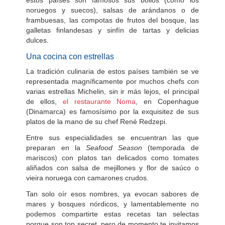
estos países son famosos sus bollos (como los
noruegos y suecos), salsas de arándanos o de
frambuesas, las compotas de frutos del bosque, las
galletas finlandesas y sinfín de tartas y delicias
dulces.
Una cocina con estrellas
La tradición culinaria de estos países también se ve
representada magníficamente por muchos chefs con
varias estrellas Michelin, sin ir más lejos, el principal
de ellos,
el restaurante Noma
, en Copenhague
(Dinamarca) es famosísimo por la exquisitez de sus
platos de la mano de su chef René Redzepi.
Entre sus especialidades se encuentran las que
preparan en la
Seafood Season
(temporada de
mariscos) con platos tan delicados como tomates
aliñados con salsa de mejillones y flor de saúco o
vieira noruega con camarones crudos.
Tan solo oír esos nombres, ya evocan sabores de
mares y bosques nórdicos, y lamentablemente no
podemos compartirte estas recetas tan selectas
porque son top secret, pero de momento te invitamos