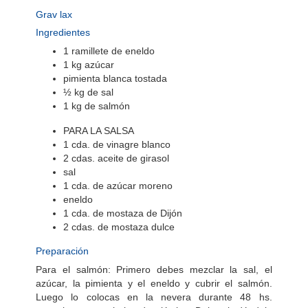
Grav lax
Ingredientes
1 ramillete de eneldo
1 kg azúcar
pimienta blanca tostada
½ kg de sal
1 kg de salmón
PARA LA SALSA
1 cda. de vinagre blanco
2 cdas. aceite de girasol
sal
1 cda. de azúcar moreno
eneldo
1 cda. de mostaza de Dijón
2 cdas. de mostaza dulce
Preparación
Para el salmón: Primero debes mezclar la sal, el
azúcar, la pimienta y el eneldo y cubrir el salmón.
Luego lo colocas en la nevera durante 48 hs.