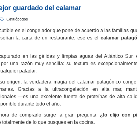
ejor guardado del calamar
Cefalópodos
scutible en el congelador que pone de acuerdo a las familias que
iseñan la carta de un restaurante, ese es el
calamar patagó
capturado en las gélidas y limpias aguas del Atlántico Sur,
por una razón muy sencilla: su textura es excepcionalmente
ualquier paladar.
su origen, la verdadera magia del calamar patagónico conge
linarias. Gracias a la ultracongelación en alta mar, mant
cionales —es una excelente fuente de proteínas de alta cal
ponible durante todo el año.
 hora de comprarlo surge la gran pregunta:
¿lo elijo con p
totalmente de lo que busques en la cocina.