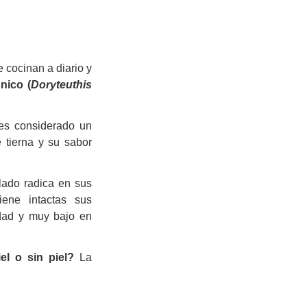
 cocinan a diario y
nico (
Doryteuthis
 es considerado un
 tierna y su sabor
lado radica en sus
iene intactas sus
idad y muy bajo en
iel o sin piel?
La