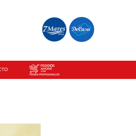
×
CTO