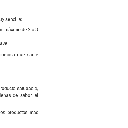
y sencilla:
 un máximo de 2 o 3
ave.
a gomosa que nadie
roducto saludable,
lenas de sabor, el
 los productos más