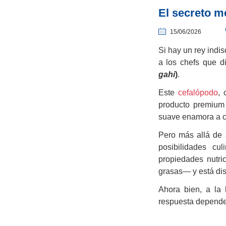
El secreto m
15/06/2026
Si hay un rey indi
a los chefs que d
gahi
)
.
Este
cefalópodo
, 
producto premium 
suave enamora a c
Pero más allá de 
posibilidades cu
propiedades nutri
grasas— y está dis
Ahora bien, a la
respuesta depende 