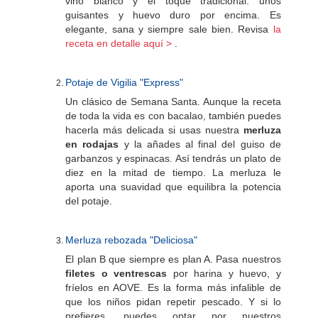
vino blanco y el toque tradicional: unos
guisantes y huevo duro por encima. Es
elegante, sana y siempre sale bien. Revisa
la
receta en detalle aquí >
.
Potaje de Vigilia "Express"
Un clásico de Semana Santa. Aunque la receta
de toda la vida es con bacalao, también puedes
hacerla más delicada si usas nuestra
merluza
en rodajas
y la añades al final del guiso de
garbanzos y espinacas. Así tendrás un plato de
diez en la mitad de tiempo. La merluza le
aporta una suavidad que equilibra la potencia
del potaje.
Merluza rebozada "Deliciosa"
El plan B que siempre es plan A. Pasa nuestros
filetes o ventrescas
por harina y huevo, y
fríelos en AOVE. Es la forma más infalible de
que los niños pidan repetir pescado. Y si lo
prefieres, puedes optar por nuestros