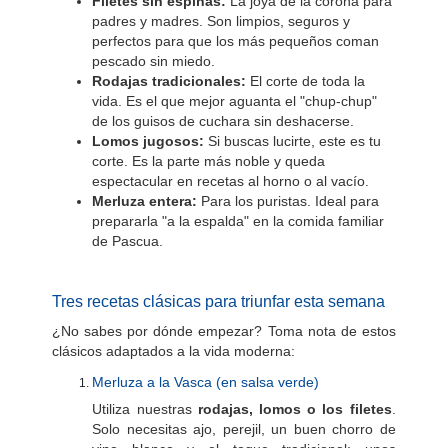
Filetes sin espinas:
La joya de la corona para
padres y madres. Son limpios, seguros y
perfectos para que los más pequeños coman
pescado sin miedo.
Rodajas tradicionales:
El corte de toda la
vida. Es el que mejor aguanta el "chup-chup"
de los guisos de cuchara sin deshacerse.
Lomos jugosos:
Si buscas lucirte, este es tu
corte. Es la parte más noble y queda
espectacular en recetas al horno o al vacío.
Merluza entera:
Para los puristas. Ideal para
prepararla "a la espalda" en la comida familiar
de Pascua.
Tres recetas clásicas para triunfar esta semana
¿No sabes por dónde empezar? Toma nota de estos
clásicos adaptados a la vida moderna:
Merluza a la Vasca (en salsa verde)
Utiliza nuestras
rodajas, lomos o los filetes
.
Solo necesitas ajo, perejil, un buen chorro de