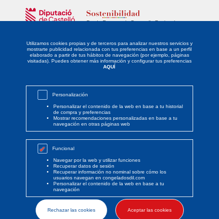
Fondo Europeo de Desarrollo Regional
Unidos para promover el desarrollo tecnológico, la innovación y una
investigación de calidad.
Utilizamos cookies propias y de terceros para analizar nuestros servicios y
mostrarte publicidad relacionada con tus preferencias en base a un perfil
elaborado a partir de tus hábitos de navegación (por ejemplo, páginas
La empresa DISTRIBUIDORA LEVANTINA DE ALIMENTACIÓN SL ha sido
visitadas). Puedes obtener más información y configurar tus preferencias
beneficiaria del Fondo Europeo de Desarrollo Regional cuyo objetivo es
AQUÍ
potenciar la investigación, el desarrollo tecnológico y la innovación, y
gracias al que ha implantado un proyecto de Responsabilidad Social
Empresarial mediante la definición y desarrollo de un PLAN DE
IGUALDAD, para apoyar la creación y consolidación de empresas
Personalización
innovadoras. Esta acción ha tenido lugar durante el año 2021. Para ello
ha contado con el apoyo del PROGRAMA SOSTENIBILIDAD de la
Personalizar el contenido de la web en base a tu historial
Cámara de Comercio de Castellón y cofinanciado por la Excma.
de compra y preferencias
Diputación de Castellón.
Mostrar recomendaciones personalizadas en base a tu
navegación en otras páginas web
Funcional
Navegar por la web y utilizar funciones
Recuperar datos de sesión
Recuperar información no nominal sobre cómo los
© Copyright 2020 Congelados Dil
usuarios navegan en congeladosdil.com
Personalizar el contenido de la web en base a tu
navegación
Rechazar las cookies
Aceptar las cookies
by Boreal Open Systems - Desarrollo de proyectos tecnológicos